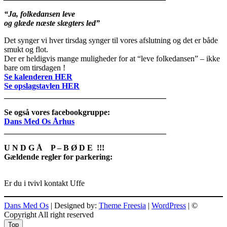
“Ja, folkedansen leve
og glæde næste slægters led”
Det synger vi hver tirsdag synger til vores afslutning og det er både
smukt og flot.
Der er heldigvis mange muligheder for at “leve folkedansen” – ikke
bare om tirsdagen !
Se kalenderen HER
Se opslagstavlen HER
________________________________________
Se også vores facebookgruppe:
Dans Med Os Århus
________________________________________
U N D G Å P – B Ø D E !!!
Gældende regler for parkering:
Er du i tvivl kontakt Uffe
Dans Med Os
| Designed by:
Theme Freesia
|
WordPress
| ©
Copyright All right reserved
Top
Top