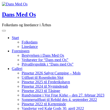
Skip
to
content
Dans Med Os
Folkedans og linedance i Århus
Start
Folkedans
Linedance
Foreningen
Bestyrelsen i Dans Med Os
Vedtægter for “Dans med Os”
Privatlivspolitik i “Dans med Os”
Galleri
Pinsetur 2026 Sølyst Camping – Mols
Udflugt til Rosenholm Slot
Pinsetur 2025 til Frederikshavn
Pinsetur 2024 til Nymindegab
Pinsetur 2023 til Tåsinge
Rundvisning i Vor Frue Kirke – den 27. februar 2023
Sommerudflugt til Rebild den 4. september 2022
Pinsetur 2022 til Kerteminde
Vandretur ved Kalø Gods 30. april 2022