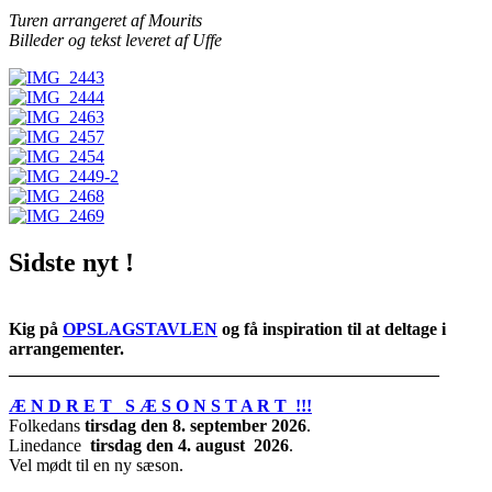
Turen arrangeret af Mourits
Billeder og tekst leveret af Uffe
Sidste nyt !
Kig på
OPSLAGSTAVLEN
og få inspiration til at deltage i
arrangementer.
_________________________________________________
Æ N D R E T S Æ S O N S T A R T !!!
Folkedans
tirsdag den 8. september 2026
.
Linedance
tirsdag den 4. august 2026
.
Vel mødt til en ny sæson.
________________________________________